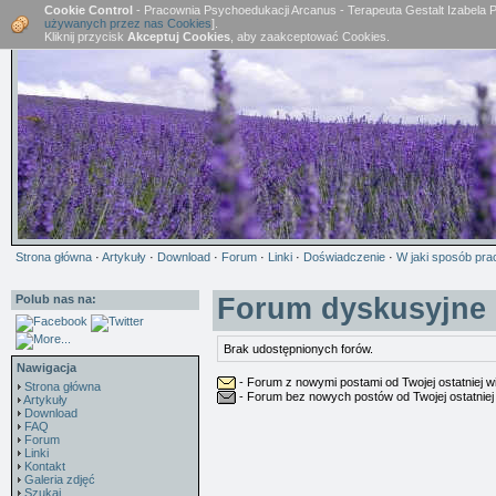
Cookie Control
- Pracownia Psychoedukacji Arcanus - Terapeuta Gestalt Izabela 
używanych przez nas Cookies
].
Kliknij przycisk
Akceptuj Cookies
, aby zaakceptować Cookies.
Strona główna
·
Artykuły
·
Download
·
Forum
·
Linki
·
Doświadczenie
·
W jaki sposób pra
Polub nas na:
Forum dyskusyjne
Brak udostępnionych forów.
Nawigacja
- Forum z nowymi postami od Twojej ostatniej wi
Strona główna
- Forum bez nowych postów od Twojej ostatniej 
Artykuły
Download
FAQ
Forum
Linki
Kontakt
Galeria zdjęć
Szukaj