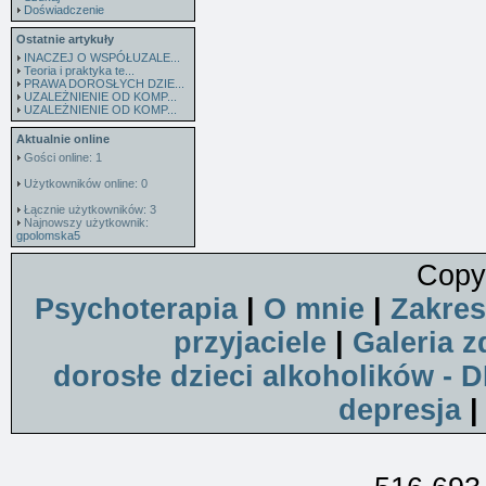
Doświadczenie
Ostatnie artykuły
INACZEJ O WSPÓŁUZALE...
Teoria i praktyka te...
PRAWA DOROSŁYCH DZIE...
UZALEŻNIENIE OD KOMP...
UZALEŻNIENIE OD KOMP...
Aktualnie online
Gości online: 1
Użytkowników online: 0
Łącznie użytkowników: 3
Najnowszy użytkownik:
gpolomska5
Copy
Psychoterapia
|
O mnie
|
Zakres
przyjaciele
|
Galeria z
dorosłe dzieci alkoholików - 
depresja