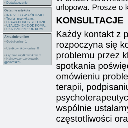
Doświadczenie
urlopowa. Prosze o 
Ostatnie artykuły
INACZEJ O WSPÓŁUZALE...
KONSULTACJE
Teoria i praktyka te...
PRAWA DOROSŁYCH DZIE...
UZALEŻNIENIE OD KOMP...
UZALEŻNIENIE OD KOMP...
Każdy kontakt z 
Aktualnie online
rozpoczyna się ko
Gości online: 1
Użytkowników online: 0
problemu przez kl
Łącznie użytkowników: 3
Najnowszy użytkownik:
gpolomska5
spotkania poświ
omówieniu proble
terapii, podpisani
psychoterapeutyc
wspólnie ustalamy 
częstotliwości ora