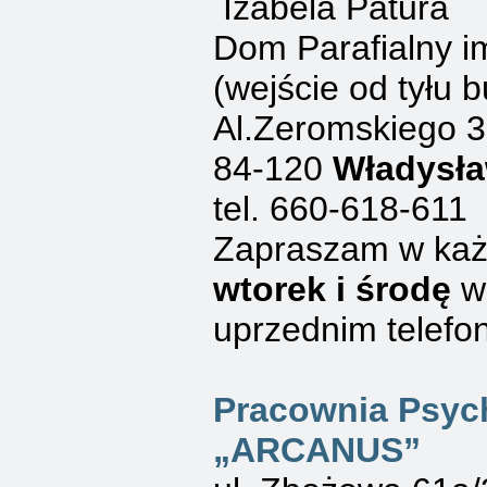
Izabela Patura
Dom Parafialny im
(wejście od tyłu 
Al.Zeromskiego 
84-120
Władysł
tel. 660-618-611
Zapraszam w ka
wtorek i środę
w
uprzednim telefo
Pracownia Psyc
„ARCANUS”