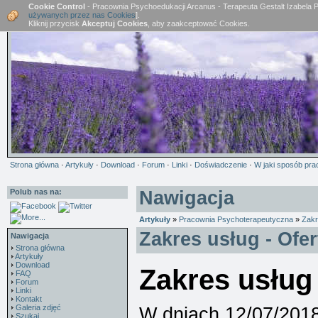
Cookie Control
- Pracownia Psychoedukacji Arcanus - Terapeuta Gestalt Izabela 
używanych przez nas Cookies
].
Kliknij przycisk
Akceptuj Cookies
, aby zaakceptować Cookies.
Strona główna
·
Artykuły
·
Download
·
Forum
·
Linki
·
Doświadczenie
·
W jaki sposób pra
Polub nas na:
Nawigacja
Artykuły
»
Pracownia Psychoterapeutyczna
»
Zakr
Zakres usług - Ofer
Nawigacja
Strona główna
Artykuły
Download
Zakres usług 
FAQ
Forum
Linki
Kontakt
Galeria zdjęć
W dniach 12/07/201
Szukaj