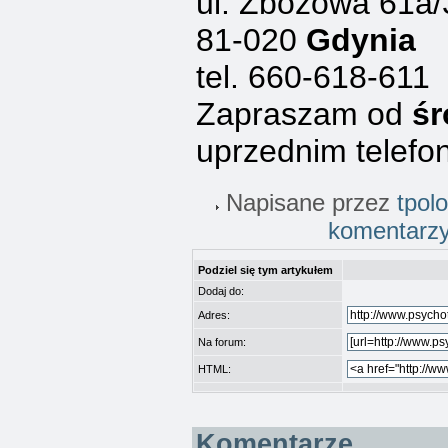
ul. Zbożowa 61a/
81-020
Gdynia
tel. 660-618-611
Zapraszam od
śr
uprzednim telefo
Napisane przez
tpol
komentarz
Podziel się tym artykułem
Dodaj do:
Adres:
Na forum:
HTML:
Komentarze